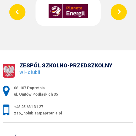
ZESPÓŁ SZKOLNO-PRZEDSZKOLNY
w Hołubli
Adres pocztowy:
08-107 Paprotnia
ul. Unitów Podlaskich 35
+48 25 631 31 27
zsp_holubla@paprotnia.pl