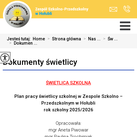
Jesteś tutaj:
Home
>
Strona główna
>
Nas ...
>
Św ...
>
Dokumen ...
Dokumenty świetlicy
ŚWIETLICA SZKOLNA
Plan pracy świetlicy szkolnej w Zespole Szkolno –
Przedszkolnym w Hołubli
rok szkolny 2025/2026
Opracowała:
mgr Aneta Piwowar
mgr Paulina Trochimiak