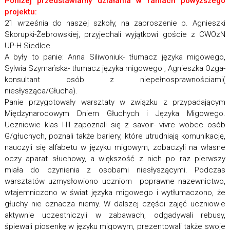
Poniżej przedstawiamy działania w ramach powyższego
projektu:
21 września do naszej szkoły, na zaproszenie p. Agnieszki
Skorupki-Żebrowskiej, przyjechali wyjątkowi goście z CWOzN
UP-H Siedlce.
A były to panie: Anna Siliwoniuk- tłumacz języka migowego,
Sylwia Szymańska- tłumacz języka migowego , Agnieszka Ozga-
konsultant osób z niepełnosprawnościami(
niesłysząca/Głucha).
Panie przygotowały warsztaty w związku z przypadającym
Międzynarodowym Dniem Głuchych i Języka Migowego.
Uczniowie klas I-III zapoznali się z savoir- vivre wobec osób
G/głuchych, poznali także bariery, które utrudniają komunikację,
nauczyli się alfabetu w języku migowym, zobaczyli na własne
oczy aparat słuchowy, a większość z nich po raz pierwszy
miała do czynienia z osobami niesłyszącymi. Podczas
warsztatów uzmysłowiono uczniom poprawne nazewnictwo,
wtajemniczono w świat języka migowego i wytłumaczono, że
głuchy nie oznacza niemy. W dalszej części zajęć uczniowie
aktywnie uczestniczyli w zabawach, odgadywali rebusy,
śpiewali piosenkę w języku migowym, prezentowali także swoje