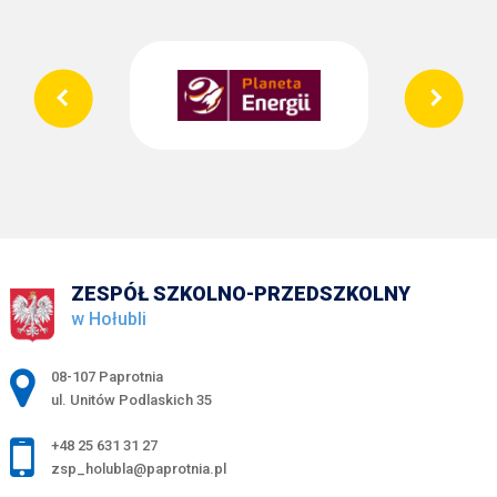
ZESPÓŁ SZKOLNO-PRZEDSZKOLNY
w Hołubli
Adres pocztowy:
08-107 Paprotnia
ul. Unitów Podlaskich 35
+48 25 631 31 27
zsp_holubla@paprotnia.pl