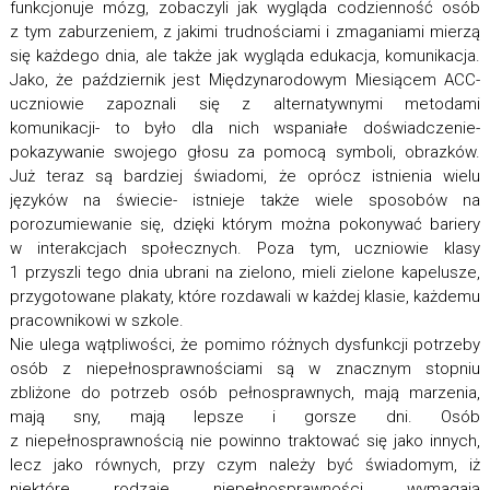
funkcjonuje mózg, zobaczyli jak wygląda codzienność osób
z tym zaburzeniem, z jakimi trudnościami i zmaganiami mierzą
się każdego dnia, ale także jak wygląda edukacja, komunikacja.
Jako, że październik jest Międzynarodowym Miesiącem ACC-
uczniowie zapoznali się z alternatywnymi metodami
komunikacji- to było dla nich wspaniałe doświadczenie-
pokazywanie swojego głosu za pomocą symboli, obrazków.
Już teraz są bardziej świadomi, że oprócz istnienia wielu
języków na świecie- istnieje także wiele sposobów na
porozumiewanie się, dzięki którym można pokonywać bariery
w interakcjach społecznych. Poza tym, uczniowie klasy
1 przyszli tego dnia ubrani na zielono, mieli zielone kapelusze,
przygotowane plakaty, które rozdawali w każdej klasie, każdemu
pracownikowi w szkole.
Nie ulega wątpliwości, że pomimo różnych dysfunkcji potrzeby
osób z niepełnosprawnościami są w znacznym stopniu
zbliżone do potrzeb osób pełnosprawnych, mają marzenia,
mają sny, mają lepsze i gorsze dni. Osób
z niepełnosprawnością nie powinno traktować się jako innych,
lecz jako równych, przy czym należy być świadomym, iż
niektóre rodzaje niepełnosprawności wymagają