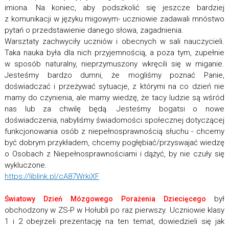
imiona. Na koniec, aby podszkolić się jeszcze bardziej
z komunikacji w języku migowym- uczniowie zadawali mnóstwo
pytań o przedstawienie danego słowa, zagadnienia.
Warsztaty zachwyciły uczniów i obecnych w sali nauczycieli.
Taka nauka była dla nich przyjemnością, a poza tym, zupełnie
w sposób naturalny, nieprzymuszony wkręcili się w miganie.
Jesteśmy bardzo dumni, że mogliśmy poznać Panie,
doświadczać i przeżywać sytuacje, z którymi na co dzień nie
mamy do czynienia, ale mamy wiedzę, że tacy ludzie są wśród
nas lub za chwilę będą. Jesteśmy bogatsi o nowe
doświadczenia, nabyliśmy świadomości społecznej dotyczącej
funkcjonowania osób z niepełnosprawnością słuchu - chcemy
być dobrym przykładem, chcemy pogłębiać/przyswajać wiedzę
o Osobach z Niepełnosprawnościami i dążyć, by nie czuły się
wykluczone.
https://liblink.pl/cA87WrkiXF
był
Światowy Dzień Mózgowego Porażenia Dziecięcego
obchodzony w ZS-P w Hołubli po raz pierwszy. Uczniowie klasy
1 i 2 obejrzeli prezentację na ten temat, dowiedzieli się jak