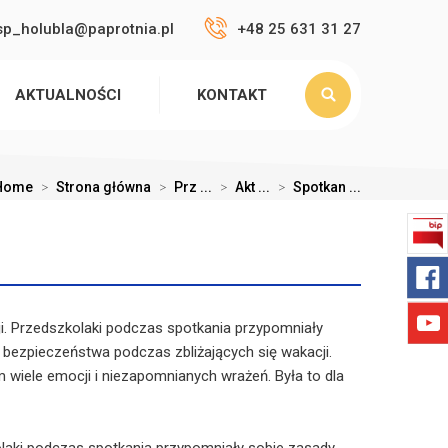
sp_holubla@paprotnia.pl
+48 25 631 31 27
AKTUALNOŚCI
KONTAKT
Home
>
Strona główna
>
Prz ...
>
Akt ...
>
Spotkan ...
cji. Przedszkolaki podczas spotkania przypomniały
bezpieczeństwa podczas zbliżających się wakacji.
m wiele emocji i niezapomnianych wrażeń. Była to dla