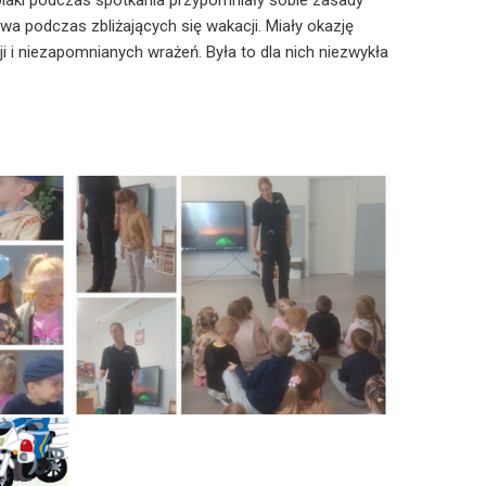
kolaki podczas spotkania przypomniały sobie zasady
 podczas zbliżających się wakacji. Miały okazję
i i niezapomnianych wrażeń. Była to dla nich niezwykła