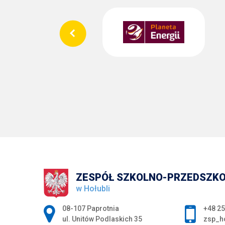
ZESPÓŁ SZKOLNO-PRZEDSZK
w Hołubli
Adres pocztowy:
08-107 Paprotnia
+48 25
ul. Unitów Podlaskich 35
zsp_h