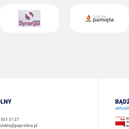
OLNY
BĄDŹ
aktual
 631 31 27
olubla@paprotnia.pl