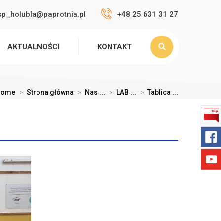
sp_holubla@paprotnia.pl
+48 25 631 31 27
AKTUALNOŚCI
KONTAKT
Home
>
Strona główna
>
Nas ...
>
LAB ...
>
Tablica ...