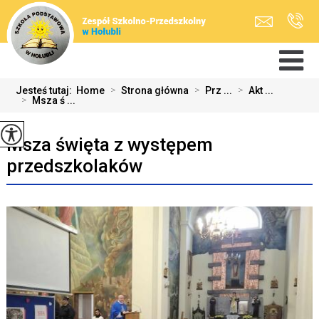
Jesteś tutaj:
Home
>
Strona główna
>
Prz ...
>
Akt ...
>
Msza ś ...
Msza święta z występem
przedszkolaków