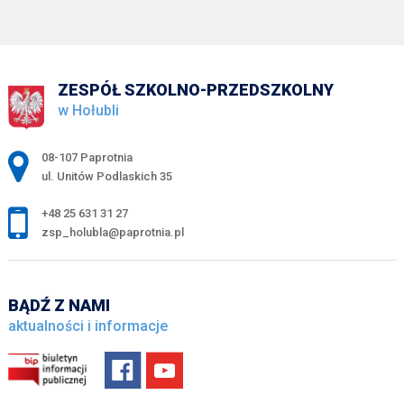
ZESPÓŁ SZKOLNO-PRZEDSZKOLNY
w Hołubli
Adres pocztowy:
08-107 Paprotnia
ul. Unitów Podlaskich 35
+48 25 631 31 27
zsp_holubla@paprotnia.pl
BĄDŹ Z NAMI
aktualności i informacje