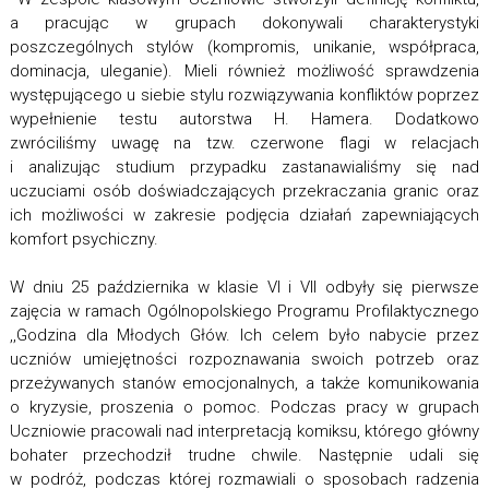
a pracując w grupach dokonywali charakterystyki
poszczególnych stylów (kompromis, unikanie, współpraca,
dominacja, uleganie). Mieli również możliwość sprawdzenia
występującego u siebie stylu rozwiązywania konfliktów poprzez
wypełnienie testu autorstwa H. Hamera. Dodatkowo
zwróciliśmy uwagę na tzw. czerwone flagi w relacjach
i analizując studium przypadku zastanawialiśmy się nad
uczuciami osób doświadczających przekraczania granic oraz
ich możliwości w zakresie podjęcia działań zapewniających
komfort psychiczny.
W dniu 25 października w klasie VI i VII odbyły się pierwsze
zajęcia w ramach Ogólnopolskiego Programu Profilaktycznego
,,Godzina dla Młodych Głów. Ich celem było nabycie przez
uczniów umiejętności rozpoznawania swoich potrzeb oraz
przeżywanych stanów emocjonalnych, a także komunikowania
o kryzysie, proszenia o pomoc. Podczas pracy w grupach
Uczniowie pracowali nad interpretacją komiksu, którego główny
bohater przechodził trudne chwile. Następnie udali się
w podróż, podczas której rozmawiali o sposobach radzenia