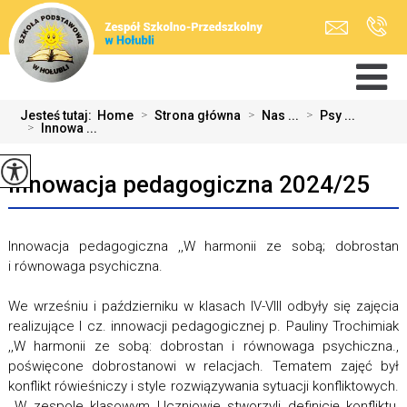
Jesteś tutaj:
Home
>
Strona główna
>
Nas ...
>
Psy ...
>
Innowa ...
Innowacja pedagogiczna 2024/25
Innowacja pedagogiczna ,,W harmonii ze sobą; dobrostan
i równowaga psychiczna.
We wrześniu i październiku w klasach IV-VIII odbyły się zajęcia
realizujące I cz. innowacji pedagogicznej p. Pauliny Trochimiak
,,W harmonii ze sobą: dobrostan i równowaga psychiczna.,
poświęcone dobrostanowi w relacjach. Tematem zajęć był
konflikt rówieśniczy i style rozwiązywania sytuacji konfliktowych.
W zespole klasowym Uczniowie stworzyli definicję konfliktu,