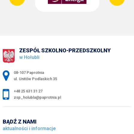
ZESPÓŁ SZKOLNO-PRZEDSZKOLNY
w Hołubli
Adres pocztowy:
08-107 Paprotnia
ul. Unitów Podlaskich 35
+48 25 631 31 27
zsp_holubla@paprotnia.pl
BĄDŹ Z NAMI
aktualności i informacje