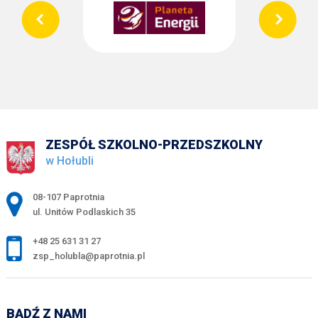
ZESPÓŁ SZKOLNO-PRZEDSZKOLNY
w Hołubli
Adres pocztowy:
08-107 Paprotnia
ul. Unitów Podlaskich 35
+48 25 631 31 27
zsp_holubla@paprotnia.pl
BĄDŹ Z NAMI