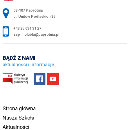
Adres pocztowy:
08-107 Paprotnia
ul. Unitów Podlaskich 35
+48 25 631 31 27
zsp_holubla@paprotnia.pl
BĄDŹ Z NAMI
aktualności i informacje
Strona główna
Nasza Szkoła
Aktualności