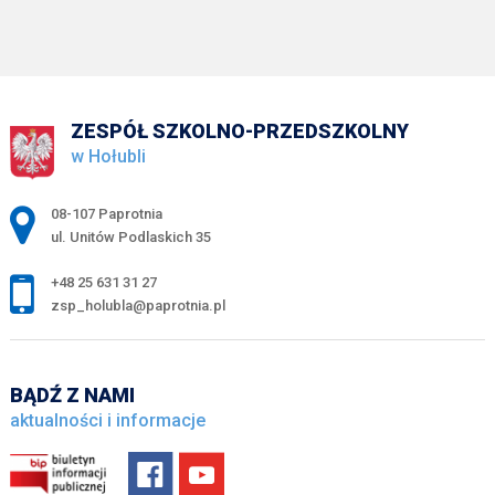
ZESPÓŁ SZKOLNO-PRZEDSZKOLNY
w Hołubli
Adres pocztowy:
08-107 Paprotnia
ul. Unitów Podlaskich 35
+48 25 631 31 27
zsp_holubla@paprotnia.pl
BĄDŹ Z NAMI
aktualności i informacje