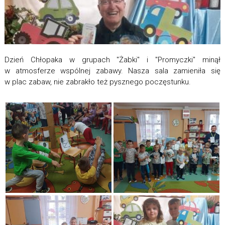
Dzień Chłopaka w grupach "Żabki" i "Promyczki" minął
w atmosferze wspólnej zabawy. Nasza sala zamieniła się
w plac zabaw, nie zabrakło też pysznego poczęstunku.