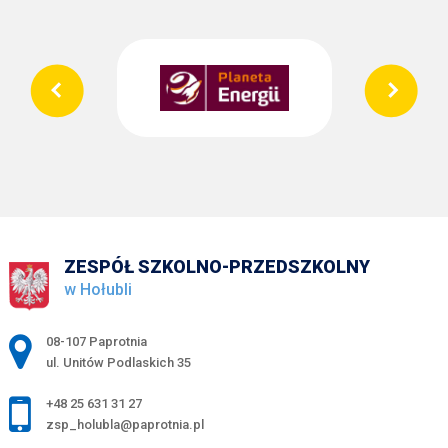
ZESPÓŁ SZKOLNO-PRZEDSZKOLNY
w Hołubli
Adres pocztowy:
08-107 Paprotnia
ul. Unitów Podlaskich 35
+48 25 631 31 27
zsp_holubla@paprotnia.pl