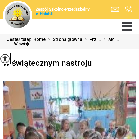
Jesteś tutaj:
Home
>
Strona główna
>
Prz ...
>
Akt ...
>
W świ� ...
W świątecznym nastroju