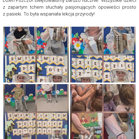
Dzień Pszczół świętowaliśmy bardzo hucznie. Wszystkie dzieci
z zapartym tchem słuchały pasjonujących opowieści prosto
z pasieki. To była wspaniała lekcja przyrody!