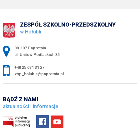
ZESPÓŁ SZKOLNO-PRZEDSZKOLNY
w Hołubli
Adres pocztowy:
08-107 Paprotnia
ul. Unitów Podlaskich 35
+48 25 631 31 27
zsp_holubla@paprotnia.pl
BĄDŹ Z NAMI
aktualności i informacje