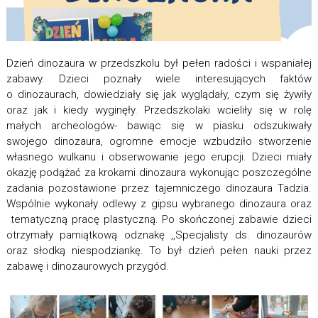
Dzień dinozaura w przedszkolu był pełen radości i wspaniałej
zabawy. Dzieci poznały wiele interesujących faktów
o dinozaurach, dowiedziały się jak wyglądały, czym się żywiły
oraz jak i kiedy wyginęły. Przedszkolaki wcieliły się w rolę
małych archeologów- bawiąc się w piasku odszukiwały
swojego dinozaura, ogromne emocje wzbudziło stworzenie
własnego wulkanu i obserwowanie jego erupcji. Dzieci miały
okazję podążać za krokami dinozaura wykonując poszczególne
zadania pozostawione przez tajemniczego dinozaura Tadzia.
Wspólnie wykonały odlewy z gipsu wybranego dinozaura oraz
tematyczną pracę plastyczną. Po skończonej zabawie dzieci
otrzymały pamiątkową odznakę ,,Specjalisty ds. dinozaurów
oraz słodką niespodziankę. To był dzień pełen nauki przez
zabawę i dinozaurowych przygód.