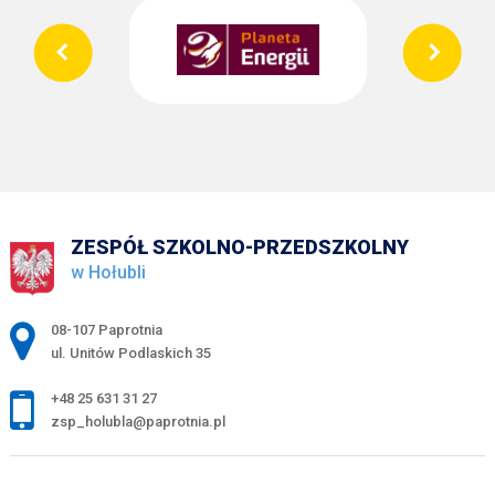
ZESPÓŁ SZKOLNO-PRZEDSZKOLNY
w Hołubli
Adres pocztowy:
08-107 Paprotnia
ul. Unitów Podlaskich 35
+48 25 631 31 27
zsp_holubla@paprotnia.pl