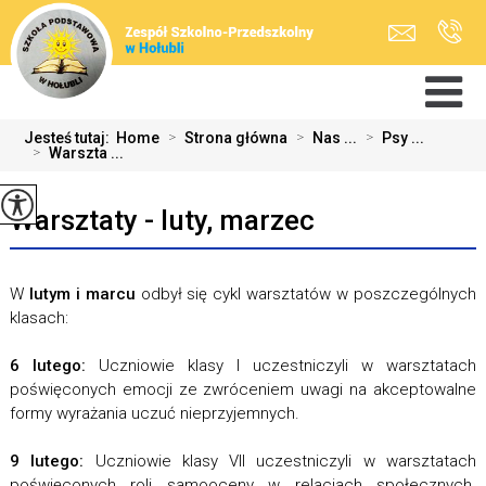
Jesteś tutaj:
Home
>
Strona główna
>
Nas ...
>
Psy ...
>
Warszta ...
Warsztaty - luty, marzec
W
lutym i marcu
odbył się cykl warsztatów w poszczególnych
klasach:
6 lutego:
Uczniowie klasy I uczestniczyli w warsztatach
poświęconych emocji ze zwróceniem uwagi na akceptowalne
formy wyrażania uczuć nieprzyjemnych.
9 lutego:
Uczniowie klasy VII uczestniczyli w warsztatach
poświęconych roli samooceny w relacjach społecznych.