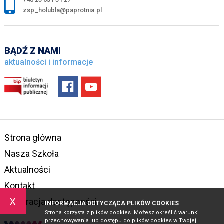
zsp_holubla@paprotnia.pl
BĄDŹ Z NAMI
aktualności i informacje
Strona główna
Nasza Szkoła
Aktualności
Kontakt
x
Deklaracja dostępności
INFORMACJA DOTYCZĄCA PLIKÓW COOKIES
Strona korzysta z plików cookies. Możesz określić warunki
przechowywania lub dostępu do plików cookies w Twojej