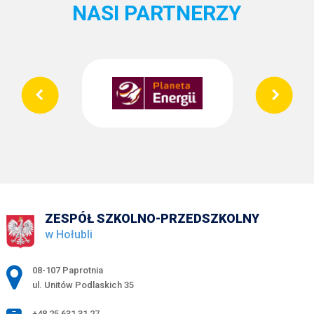
NASI PARTNERZY
ZESPÓŁ SZKOLNO-PRZEDSZKOLNY
w Hołubli
Adres pocztowy:
08-107 Paprotnia
ul. Unitów Podlaskich 35
+48 25 631 31 27