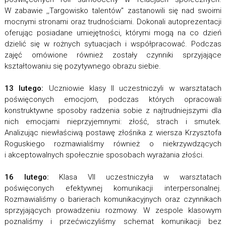
W zabawie ,,Targowisko talentów'' zastanowili się nad swoimi
mocnymi stronami oraz trudnościami. Dokonali autoprezentacji
oferując posiadane umiejętności, którymi mogą na co dzień
dzielić się w rożnych sytuacjach i współpracować. Podczas
zajęć omówione również zostały czynniki sprzyjające
kształtowaniu się pozytywnego obrazu siebie.
13 lutego:
Uczniowie klasy II uczestniczyli w warsztatach
poświęconych emocjom, podczas których opracowali
konstruktywne sposoby radzenia sobie z najtrudniejszymi dla
nich emocjami nieprzyjemnymi: złość, strach i smutek.
Analizując niewłaściwą postawę złośnika z wiersza Krzysztofa
Roguskiego rozmawialiśmy również o niekrzywdzących
i akceptowalnych społecznie sposobach wyrażania złości.
16 lutego:
Klasa VII uczestniczyła w warsztatach
poświęconych efektywnej komunikacji interpersonalnej.
Rozmawialiśmy o barierach komunikacyjnych oraz czynnikach
sprzyjających prowadzeniu rozmowy. W zespole klasowym
poznaliśmy i przećwiczyliśmy schemat komunikacji bez