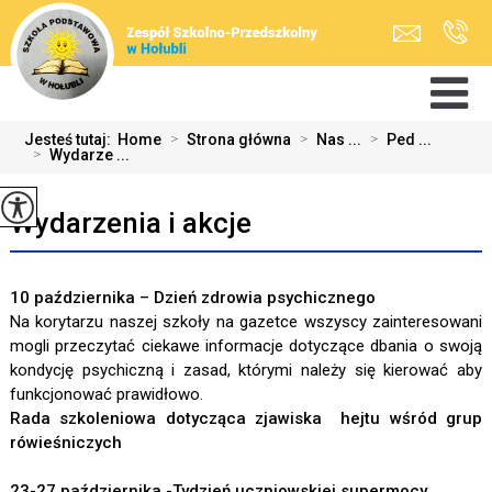
Jesteś tutaj:
Home
>
Strona główna
>
Nas ...
>
Ped ...
>
Wydarze ...
Wydarzenia i akcje
10 października – Dzień zdrowia psychicznego
Na korytarzu naszej szkoły na gazetce wszyscy zainteresowani
mogli przeczytać ciekawe informacje dotyczące dbania o swoją
kondycję psychiczną i zasad, którymi należy się kierować aby
funkcjonować prawidłowo.
Rada szkoleniowa dotycząca zjawiska hejtu wśród grup
rówieśniczych
23-27 października -Tydzień uczniowskiej supermocy