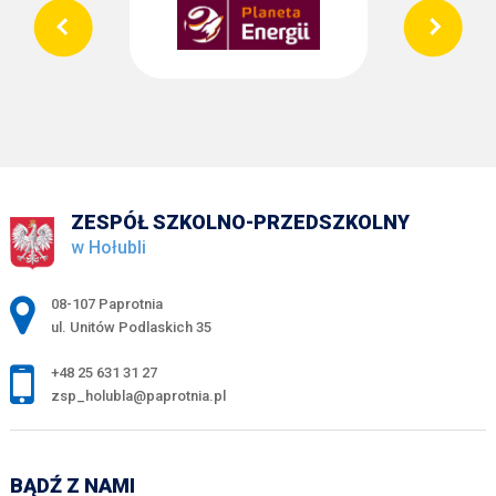
ZESPÓŁ SZKOLNO-PRZEDSZKOLNY
w Hołubli
Adres pocztowy:
08-107 Paprotnia
ul. Unitów Podlaskich 35
+48 25 631 31 27
zsp_holubla@paprotnia.pl
BĄDŹ Z NAMI