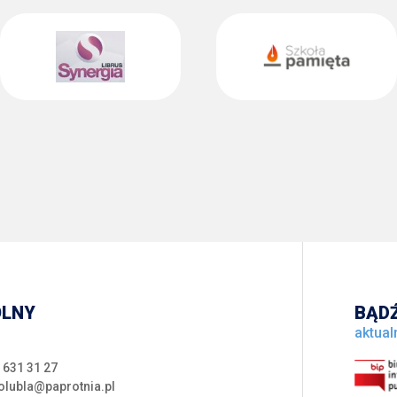
OLNY
BĄDŹ
aktual
 631 31 27
olubla@paprotnia.pl