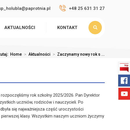
sp_holubla@paprotnia.pl
+48 25 631 31 27
AKTUALNOŚCI
KONTAKT
tutaj:
Home
>
Aktualności
>
Zaczynamy nowy rok s ...
 rozpoczęliśmy rok szkolny 2025/2026. Pan Dyrektor
ystkich uczniów, rodziców i nauczycieli. Po
odbyła się najważniejsza część uroczystości
a pierwszej klasy. Wszystkim naszym uczniom życzymy