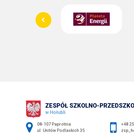
ZESPÓŁ SZKOLNO-PRZEDSZK
w Hołubli
Adres pocztowy:
08-107 Paprotnia
+48 25
ul. Unitów Podlaskich 35
zsp_h