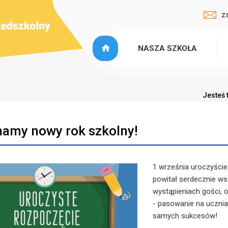
z
NASZA SZKOŁA
Jesteś 
amy nowy rok szkolny!
1 września uroczyście
powitał serdecznie wsz
wystąpieniach gości, 
- pasowanie na uczni
samych sukcesów!