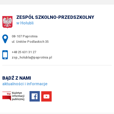
ZESPÓŁ SZKOLNO-PRZEDSZKOLNY
w Hołubli
Adres pocztowy:
08-107 Paprotnia
ul. Unitów Podlaskich 35
+48 25 631 31 27
zsp_holubla@paprotnia.pl
BĄDŹ Z NAMI
aktualności i informacje