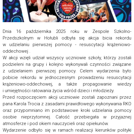
Dnia 16 października 2025 roku w Zespole Szkolno-
Przedszkolnym w Hołubli odbyła się akcja bicia rekordu
w udzielaniu pierwszej pomocy - resuscytacji krążeniowo-
oddechowej .
W akcji wzięli udział wszyscy uczniowie szkoły, którzy zostali
podzieleni na grupy i kolejno wykonywali czynności związane
z udzielaniem pierwszej pomocy. Celem wydarzenia było
pobicie rekordu w jednoczesnym prowadzeniu resuscytacji
krążeniowo-oddechowej, a także propagowanie wiedzy
i umiejętności ratowania życia wśród dzieci i młodzieży.
Przed rozpoczęciem akcji uczniowie zostali zapoznani przez
pana Karola Trocia z zasadami prawidłowego wykonywania RKO
oraz przypomniano im podstawowe kroki udzielania pomocy
osobie nieprzytomnej. Całość przebiegała w przyjaznej
atmosferze i pod okiem nauczycieli oraz opiekunów.
Wydarzenie odbyło się w ramach realizacji kierunków polityki